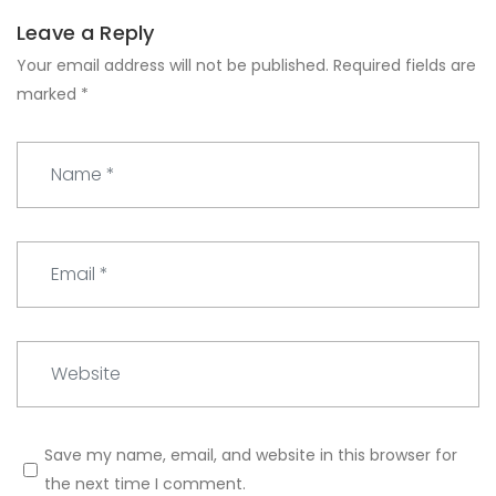
Leave a Reply
Your email address will not be published.
Required fields are
marked
*
N
a
m
e
E
*
m
a
i
W
l
e
*
b
s
Save my name, email, and website in this browser for
i
the next time I comment.