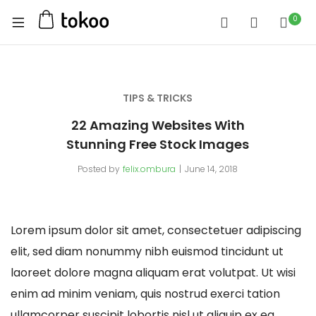
0
TIPS & TRICKS
22 Amazing Websites With
Stunning Free Stock Images
Posted by
felix.ombura
June 14, 2018
Lorem ipsum dolor sit amet, consectetuer adipiscing
elit, sed diam nonummy nibh euismod tincidunt ut
laoreet dolore magna aliquam erat volutpat. Ut wisi
enim ad minim veniam, quis nostrud exerci tation
ullamcorper suscipit lobortis nisl ut aliquip ex ea